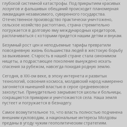
глубокой системной катастрофы. Под прикрытием красивых
лозунгов и фальшивых обещаний происходит планомерная
ликвидация независимого, суверенного государства.
Отечественное производство практически уничтожено,
сельское хозяйство растоптано, страна стремительно
погружается в долговую яму международных кредиторов,
расплачиваться с которыми придется нашим детям и внукам.
Безумный рост цен и неподъемные тарифы превратили
повседневную жизнь большинства людей в жестокую борьбу
за выживание. Старость в нашей стране стала синонимом
нищеты, а подрастающее поколение вынуждено искать
спасения за рубежом, навсегда покидая родную землю.
Сегодня, в XXI-ом веке, в эпоху интернета и развитых
технологий, освоения космоса, молдавский народ намеренно
загоняется нынешней властью в серое средневековое
захолустье. Принудительно закрываются школы и больницы,
сокращаются примарии и уничтожаются села. Наша земля
пустеет и погружается в безнадегу.
Самое возмутительное то, что власть полностью подчинена
внешним кукловодам, а национальные интересы Молдовы
преданы в угоду чужим геополитическим стратегиям.