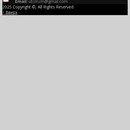
Email:
utcm.rm@gmail.com
2025 Copyright ©, All Rights Reserved.
↑ Вверх