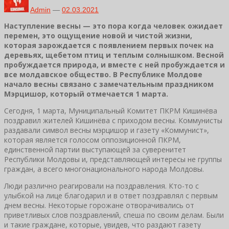
Admin
—
02.03.2021
Наступление весны — это пора когда человек ожидает
перемен, это ощущение новой и чистой жизни,
которая зарождается с появлением первых почек на
деревьях, щебетом птиц и теплым солнышком. Весной
пробуждается природа, и вместе с ней пробуждается и
все молдавское общество. В Республике Молдове
начало весны связано с замечательным праздником
Мэрцишор, который отмечается 1 марта.
Сегодня, 1 марта, Муниципальный Комитет ПКРМ Кишинёва
поздравил жителей Кишинёва с приходом весны. Коммунисты
раздавали символ весны мэрцишор и газету «Коммунист»,
которая является голосом оппозиционной ПКРМ,
единственной партии выступающей за суверенитет
Республики Молдовы и, представляющей интересы не группы
граждан, а всего многонационального народа Молдовы.
Люди различно реагировали на поздравления. Кто-то с
улыбкой на лице благодарил и в ответ поздравлял с первым
днем весны. Некоторые горожане отворачивались от
приветливых слов поздравлений, спеша по своим делам. Были
и такие граждане, которые, увидев, что раздают газету