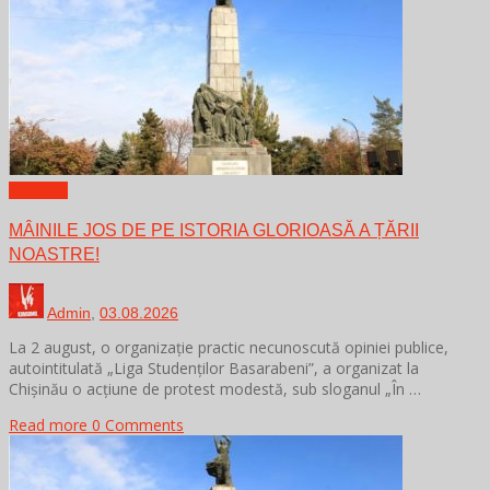
Новости
MÂINILE JOS DE PE ISTORIA GLORIOASĂ A ȚĂRII
NOASTRE!
Admin
,
03.08.2026
La 2 august, o organizație practic necunoscută opiniei publice,
autointitulată „Liga Studenților Basarabeni”, a organizat la
Chișinău o acțiune de protest modestă, sub sloganul „În …
Read more
0 Comments