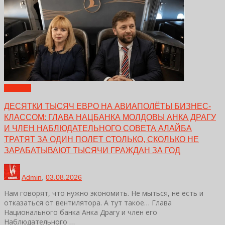
Новости
ДЕСЯТКИ ТЫСЯЧ ЕВРО НА АВИАПОЛЁТЫ БИЗНЕС-
КЛАССОМ: ГЛАВА НАЦБАНКА МОЛДОВЫ АНКА ДРАГУ
И ЧЛЕН НАБЛЮДАТЕЛЬНОГО СОВЕТА АЛАЙБА
ТРАТЯТ ЗА ОДИН ПОЛЕТ СТОЛЬКО, СКОЛЬКО НЕ
ЗАРАБАТЫВАЮТ ТЫСЯЧИ ГРАЖДАН ЗА ГОД
Admin
,
03.08.2026
Нам говорят, что нужно экономить. Не мыться, не есть и
отказаться от вентилятора. А тут такое… Глава
Национального банка Анка Драгу и член его
Наблюдательного …