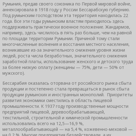
Румыния, предав своего союзника по Первой мировой войне,
аннексировала в 1918 году у России Бессарабскую губернию.
Под румынским господством эта территория находилась 22
года. Все эти годы румынским властям приходилось здесь
поддерживать практически военное положение. Жандармов,
например, здесь числилось в пять раз больше, чем на равной
по площади территории Румынии. Причиной тому стали
многочисленные волнения и восстания местного населения,
возникавшие из-за значительного снижения уровня жизни
людей, роста числа безработных, значительного снижения
заработной платы, использование женского и детского труда
за более низкую оплату (женщины — 75%, дети — 50% от
мужского).
Бессарабия оказалась оторвана от российского рынка сбыта
продукции и постепенно стала превращаться в рынок сбыта
продукции румынских и иностранных монополий. Приоритеты
развития экономики сместились в область пищевой
промышленности. К 1937 году производственные мощности
предприятий пищевой, деревообрабатывающей,
текстильной, строительной и химической промышленности
использовались всего на 12,5—16,9 %,
металлообрабатывающей — на 5,4 %, кожевенно-меховой —
на 0,2 %. Многие предприятия бездействовали, а их