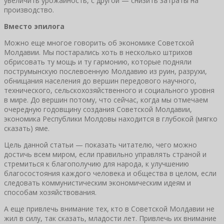
увеличить урожайность, с другой — снизить затраты на
производство.
Вместо эпилога
Можно еще многое говорить об экономике Советской
Молдавии. Мы постарались хоть в несколько штрихов
обрисовать ту мощь и ту гармонию, которые подняли
пострумынскую послевоенную Молдавию из руин, разрухи,
обнищания населения до вершин передового научного,
технического, сельскохозяйственного и социального уровня
в мире. До вершин потому, что сейчас, когда мы отмечаем
очередную годовщину создания Советской Молдавии,
экономика Республики Молдовы находится в глубокой (мягко
сказать) яме.
Цель данной статьи — показать читателю, чего можно
достичь всем миром, если правильно управлять страной и
стремиться к благополучию для народа, к улучшению
благосостояния каждого человека и общества в целом, если
следовать коммунистическим экономическим идеям и
способам хозяйствования.
А еще привлечь внимание тех, кто в Советской Молдавии не
жил в силу, так сказать, младости лет. Привлечь их внимание