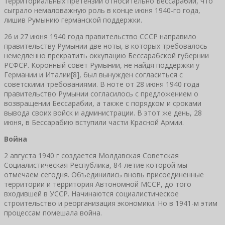
территориальных претензий относительно Бессарабии, что
сыграло немаловажную роль в конце июня 1940-го года,
лишив Румынию германской поддержки.
26 и 27 июня 1940 года правительство СССР направило
правительству Румынии две ноты, в которых требовалось
немедленно прекратить оккупацию Бессарабской губернии
РСФСР. Коронный совет Румынии, не найдя поддержки у
Германии и Италии[8], был вынужден согласиться с
советскими требованиями. В ноте от 28 июня 1940 года
правительство Румынии согласилось с предложением о
возвращении Бессарабии, а также с порядком и сроками
вывода своих войск и администрации. В этот же день, 28
июня, в Бессарабию вступили части Красной Армии.
Война
2 августа 1940 г создается Молдавская Советская
Социалистическая Республика, 84-летие которой мы
отмечаем сегодня. Объединились вновь присоединенные
территории и территория Автономной МССР, до того
входившей в УССР. Начинаются социалистическое
строительство и реорганизация экономики. Но в 1941-м этим
процессам помешала война.