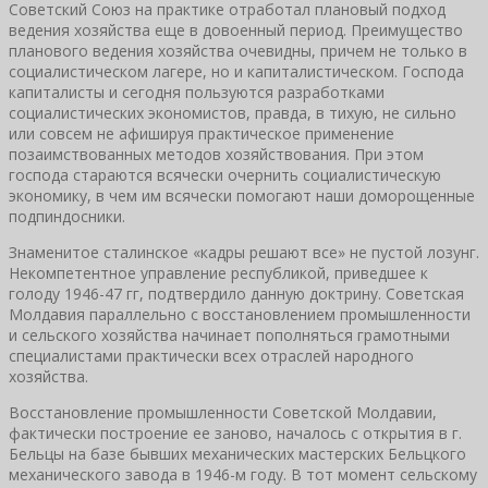
Советский Союз на практике отработал плановый подход
ведения хозяйства еще в довоенный период. Преимущество
планового ведения хозяйства очевидны, причем не только в
социалистическом лагере, но и капиталистическом. Господа
капиталисты и сегодня пользуются разработками
социалистических экономистов, правда, в тихую, не сильно
или совсем не афишируя практическое применение
позаимствованных методов хозяйствования. При этом
господа стараются всячески очернить социалистическую
экономику, в чем им всячески помогают наши доморощенные
подпиндосники.
Знаменитое сталинское «кадры решают все» не пустой лозунг.
Некомпетентное управление республикой, приведшее к
голоду 1946-47 гг, подтвердило данную доктрину. Советская
Молдавия параллельно с восстановлением промышленности
и сельского хозяйства начинает пополняться грамотными
специалистами практически всех отраслей народного
хозяйства.
Восстановление промышленности Советской Молдавии,
фактически построение ее заново, началось с открытия в г.
Бельцы на базе бывших механических мастерских Бельцкого
механического завода в 1946-м году. В тот момент сельскому