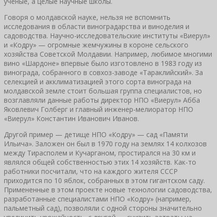
ученые, а целые научные школы.
Говоря о молдавской науке, нельзя не вспомнить
исследования в области виноградарства и виноделия и
садоводства. Научно-исследовательские институты «Виерул»
и «Кодру» — огромные жемчужины в короне сельского
хозяйства Советской Молдавии. Например, любимое многими
вино «Шардоне» впервые было изготовлено в 1983 году из
винограда, собранного в совхоз-заводе «Тараклийский». За
селекцией и акклиматизацией этого сорта винограда на
молдавской земле стоит большая группа специалистов, но
возглавляли данные работы директор НПО «Виерул» Абба
Яковлевич Голберг и главный инженер-мелиоратор НПО
«Виерул» Константин Иванович Иванов.
Другой пример — детище НПО «Кодру» — сад «Памяти
Ильича». Заложен он был в 1970 году на землях 14 колхозов
между Тирасполем и Кучарганом, простирался на 30 км и
являлся общей собственностью этих 14 хозяйств. Как-то
работники посчитали, что на каждого жителя СССР
приходится по 10 яблок, собранных в этом гигантском саду.
Примененные в этом проекте новые технологии садоводства,
разработанные специалистами НПО «Кодру» (например,
пальметный сад), позволяли с одной стороны значительно