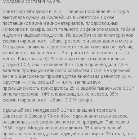
Молдавии составил 43,9 %.
Советская Молдавия в 70-х — первой половине 80-х годов
выступала одним из крупнейших в Советском Союзе
поставщиков вина и виноматериалов, плодоовощных
консервов и сахара, растительного и эфирного масел, табака
и других пищевых продуктов. По выработке виноматериалов,
ферментированного табака, розового и лавандового масла
Молдавия занимала первое место среди союзных республик,
консервов, сахара-песка — 3-е, растительного масла — 4-е
место. Располагая 0,5 % площади сельскохозяйственных
угодий СССР, она к середине 80-х годов производила 2,3 %
валовой продукции сельского хозяйства СССР. Ее удельный
вес в общесоюзном производстве винограда равнялся 22 %,
фруктов — 7 %, овощей — 4,4 %. На пищевую
промышленность приходилось 25 % вырабатываемых в СССР
виноматериалов, 14% плодоовощных консервов, 35%
ферментированного табака, 3,2 % сахара
Удельный вес Молдавской ССР во внешней торговле
Советского Союза в 70-х и 80-х годах значительно возрос,
расширилась география экспорта ее продукции. Так, если в
1960 году в Молдавии производилось 35 наименований
промышленной продукции, идущей на экспорт в 20 стран, а в