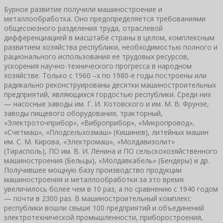
Бурное развитие получили машиностроение и
металлообработка. Оно предопределяется требованиями
общесоюзного разделения труда, отраслевой
дифференциацией в масштабе страны в целом, комплексным
развитием хозяйства республики, необходимостью полного и
рационального использования ее трудовых ресурсов,
ускорения научно-технического прогресса в народном
хозяйстве. Только с 1960 –х по 1980-е годы построены или
радикально реконструированы десятки машиностроительных
предприятий, являющихся гордостью республики. Среди них
— насосные заводы им. Г. И. Котовского и им. М. В. Фрунзе,
заводы пищевого оборудования, тракторный,
«Электроточприбор», «Виброприбор», «Микропровод»,
«Счетмаш», «Плодсельхозмаш» (Кишинев), литейных машин
им. С. М. Кирова, «Электромаш», «Молдавизолит»
(Тирасполь), ПО им. В. И. Ленина и ПО сельскохозяйственного
машиностроения (Бельцы), «Молдавкабель» (Бендеры) и др.
Получившее мощную базу производство продукции
машиностроения и металлообработки за это время
увеличилось более чем в 10 раз, а по сравнению с 1940 годом
— почти в 2300 раз. В машиностроительный комплекс
республики вошли свыше 100 предприятий и объединений
электротехнической промышленности, приборостроения,