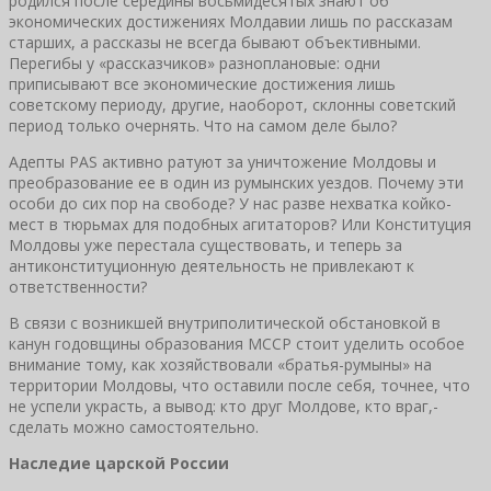
родился после середины восьмидесятых знают об
экономических достижениях Молдавии лишь по рассказам
старших, а рассказы не всегда бывают объективными.
Перегибы у «рассказчиков» разноплановые: одни
приписывают все экономические достижения лишь
советскому периоду, другие, наоборот, склонны советский
период только очернять. Что на самом деле было?
Адепты PAS активно ратуют за уничтожение Молдовы и
преобразование ее в один из румынских уездов. Почему эти
особи до сих пор на свободе? У нас разве нехватка койко-
мест в тюрьмах для подобных агитаторов? Или Конституция
Молдовы уже перестала существовать, и теперь за
антиконституционную деятельность не привлекают к
ответственности?
В связи с возникшей внутриполитической обстановкой в
канун годовщины образования МССР стоит уделить особое
внимание тому, как хозяйствовали «братья-румыны» на
территории Молдовы, что оставили после себя, точнее, что
не успели украсть, а вывод: кто друг Молдове, кто враг,-
сделать можно самостоятельно.
Наследие царской России