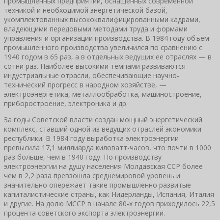
промышленных предприятии, оснащенных современной
техникой и необходимой энергетической базой,
укомплектованных высококвалифицированными кадрами,
владеющими передовыми методами труда и формами
управления и организации производства. В 1984 году объем
промышленного производства увеличился по сравнению с
1940 годом в 65 раз, а в отдельных ведущих ее отраслях — в
сотни раз. Наиболее высокими темпами развиваются
индустриальные отрасли, обеспечивающие научно-
технический прогресс в народном хозяйстве, —
электроэнергетика, металлообработка, машиностроение,
приборостроение, электроника и др.
За годы Советской власти создан мощный энергетический
комплекс, ставший одной из ведущих отраслей экономики
республики. В 1984 году выработка электроэнергии
превысила 17,1 миллиарда киловатт-часов, что почти в 1000
раз больше, чем в 1940 году. По производству
электроэнергии на душу населения Молдавская ССР более
чем в 2,2 раза превзошла среднемировой уровень и
значительно опережает такие промышленно развитые
капиталистические страны, как Нидерланды, Испания, Италия
и другие. На долю МССР в начале 80-х годов приходилось 22,5
процента советского экспорта электроэнергии.