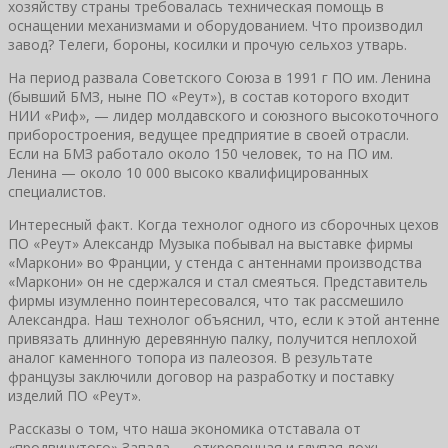
хозяйству страны требовалась техническая помощь в
оснащении механизмами и оборудованием. Что производил
завод? Телеги, бороны, косилки и прочую сельхоз утварь.
На период развала Советского Союза в 1991 г ПО им. Ленина
(бывший БМЗ, ныне ПО «Реут»), в состав которого входит
НИИ «Риф», — лидер молдавского и союзного высокоточного
приборостроения, ведущее предприятие в своей отрасли.
Если на БМЗ работало около 150 человек, то на ПО им.
Ленина — около 10 000 высоко квалифицированных
специалистов.
Интересный факт. Когда технолог одного из сборочных цехов
ПО «Реут» Александр Музыка побывал на выставке фирмы
«Маркони» во Франции, у стенда с антеннами производства
«Маркони» он не сдержался и стал смеяться. Представитель
фирмы изумленно поинтересовался, что так рассмешило
Александра. Наш технолог объяснил, что, если к этой антенне
привязать длинную деревянную палку, получится неплохой
аналог каменного топора из палеозоя. В результате
французы заключили договор на разработку и поставку
изделий ПО «Реут».
Рассказы о том, что наша экономика отставала от
«продвинутого» Запада — откровенная и глупая ложь.