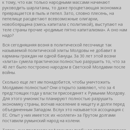
к тому, что как только народными массами начинают
руководить шарлатаны, то даже процветающая экономика
превращается в пыль и пепел. Зато, словно плесень, на
пепелище расцветают всевозможные олигархи,
новобоярщина (смесь капитала с политикой), выступают на
теле страны прочие «родимые пятно капитализма». А оно нам
надо?
Вся сегодняшняя возня в политической песочнице так
называемой политической элиты Молдовы не добавит в
карманы граждан ни одной бануцы. За 30 лет этой возни
«элита» сумела практически полностью разрушить то, что за
40 лет было построено народом в Светской Молдавии после
войны.
Сколько еще лет им понадобится, чтобы уничтожить
Молдавию полностью? Они открыто заявляют, что за 4
предстоящих года у власти присоединят к Румынии Молдову.
Для этого унионисты планируют полностью разрушить
экономику страны, вогнав население в нищету и долги перед
объединенным Западом. Вслух это называется ассоциация с
ЕС. Опыт у них имеется: их «коллеги» за Прутом долгами
поставили румынский народ на колени.