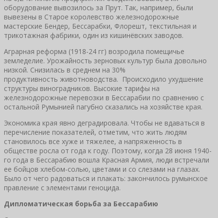
оборудование вывозилось за Прут. Так, например, были
вывезены в Старое королевство железнодорожные
мастерские Бендер, Бессарабки, Флорешт, текстильная и
трикотажная фабрики, один из кишинёвских заводов.
Аграрная реформа (1918-24 гг) возродила помещичье
земледелие. Урожайность зерновых культур была довольно
низкой. Снизилась в среднем на 30%
продуктивность животноводства. Происходило ухудшение
структуры виноградников. Высокие тарифы на
железнодорожные перевозки в Бессарабии по сравнению с
остальной Румынией пагубно сказались на хозяйстве края.
Экономика края явно деградировала. Чтобы не вдаваться в
перечисление показателей, отметим, что жить людям
становилось все хуже и тяжелее, а напряженность в
обществе росла от года к году. Поэтому, когда 28 июня 1940-
го года в Бессарабию вошла Красная Армия, люди встречали
ее бойцов хлебом-солью, цветами и со слезами на глазах.
Было от чего радоваться и плакать: закончилось румынское
правление с элементами геноцида.
Дипломатическая борьба за Бессарабию