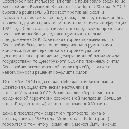
Советское правительство никогда не признавало соединение
Бессарабии с Румынией. В ноте от 1 ноября 1920 года РСФСР
выразила решительный протест против аннексии и
Парижского протокола её подтверждающего, так как он был
заключён другими правительствами. На Венской конференции
1924 года Советское правительство предложило провести в
Бессарабии плебисцит, однако Румыния отвергла
предложение СССР. Советская сторона доказывала, что
Бессарабия была незаконно оккупирована румынскими
войсками. В ходе переговоров сторонам удалось
договориться о проведении демаркационной линии между
государствами по Днестру (хотя СССР по-прежнему считал
Бессарабию оккупированной территорией[), а также о
невозможности решения конфликта силой.
12 октября 1924 года создана Молдавская Автономная
Советская Социалистическая Республика в
составе Украинской ССР. Включала левобережную часть
юридической территории современной Молдавии (большая
часть Приднестровья) и часть современной Украины.
Даже в пресловутом секретном протоколе Пакта о
ненападении от 1939 года (Молотова — Рибентропа)
говорится о том, что у Германии не может быть никаких