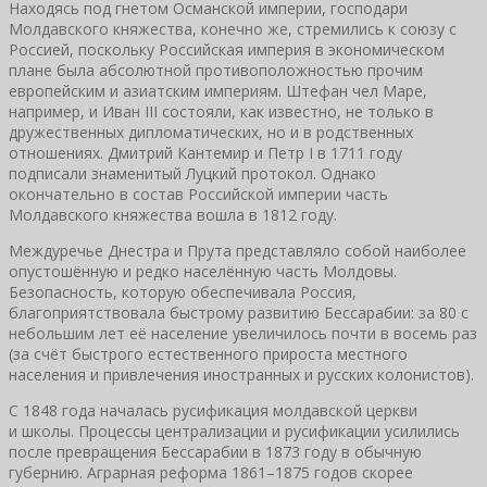
Находясь под гнетом Османской империи, господари
Молдавского княжества, конечно же, стремились к союзу с
Россией, поскольку Российская империя в экономическом
плане была абсолютной противоположностью прочим
европейским и азиатским империям. Штефан чел Маре,
например, и Иван III состояли, как известно, не только в
дружественных дипломатических, но и в родственных
отношениях. Дмитрий Кантемир и Петр I в 1711 году
подписали знаменитый Луцкий протокол. Однако
окончательно в состав Российской империи часть
Молдавского княжества вошла в 1812 году.
Междуречье Днестра и Прута представляло собой наиболее
опустошённую и редко населённую часть Молдовы.
Безопасность, которую обеспечивала Россия,
благоприятствовала быстрому развитию Бессарабии: за 80 с
небольшим лет её население увеличилось почти в восемь раз
(за счёт быстрого естественного прироста местного
населения и привлечения иностранных и русских колонистов).
С 1848 года началась русификация молдавской церкви
и школы. Процессы централизации и русификации усилились
после превращения Бессарабии в 1873 году в обычную
губернию. Аграрная реформа 1861–1875 годов скорее