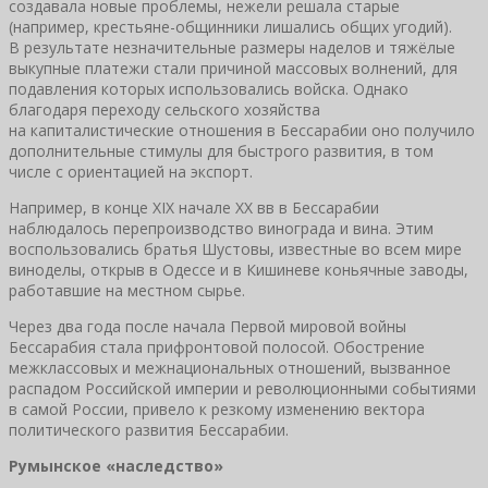
создавала новые проблемы, нежели решала старые
(например, крестьяне-общинники лишались общих угодий).
В результате незначительные размеры наделов и тяжёлые
выкупные платежи стали причиной массовых волнений, для
подавления которых использовались войска. Однако
благодаря переходу сельского хозяйства
на капиталистические отношения в Бессарабии оно получило
дополнительные стимулы для быстрого развития, в том
числе с ориентацией на экспорт.
Например, в конце XIX начале XX вв в Бессарабии
наблюдалось перепроизводство винограда и вина. Этим
воспользовались братья Шустовы, известные во всем мире
виноделы, открыв в Одессе и в Кишиневе коньячные заводы,
работавшие на местном сырье.
Через два года после начала Первой мировой войны
Бессарабия стала прифронтовой полосой. Обострение
межклассовых и межнациональных отношений, вызванное
распадом Российской империи и революционными событиями
в самой России, привело к резкому изменению вектора
политического развития Бессарабии.
Румынское «наследство»