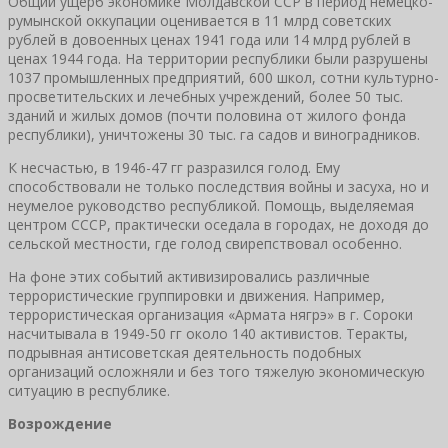
Общий ущерб экономике Молдавской ССР в период немецко-
румынской оккупации оценивается в 11 млрд советских
рублей в довоенных ценах 1941 года или 14 млрд рублей в
ценах 1944 года. На территории республики были разрушены
1037 промышленных предприятий, 600 школ, сотни культурно-
просветительских и лечебных учреждений, более 50 тыс.
зданий и жилых домов (почти половина от жилого фонда
республики), уничтожены 30 тыс. га садов и виноградников.
К несчастью, в 1946-47 гг разразился голод. Ему
способствовали не только последствия войны и засуха, но и
неумелое руководство республикой. Помощь, выделяемая
центром СССР, практически оседала в городах, не доходя до
сельской местности, где голод свирепствовал особенно.
На фоне этих событий активизировались различные
террористические группировки и движения. Например,
террористическая организация «Армата нягрэ» в г. Сороки
насчитывала в 1949-50 гг около 140 активистов. Теракты,
подрывная антисоветская деятельность подобных
организаций осложняли и без того тяжелую экономическую
ситуацию в республике.
Возрождение