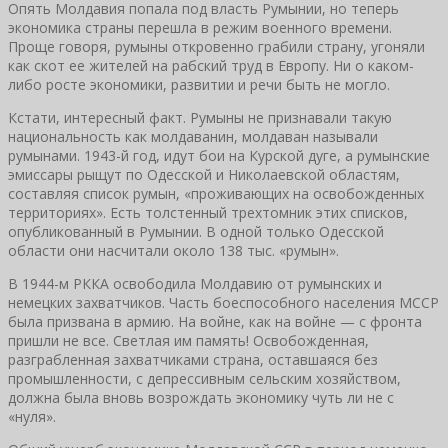
Опять Молдавия попала под власть Румынии, но теперь
экономика страны перешла в режим военного времени.
Проще говоря, румыны откровенно грабили страну, угоняли
как скот ее жителей на рабский труд в Европу. Ни о каком-
либо росте экономики, развитии и речи быть не могло.
Кстати, интересный факт. Румыны не признавали такую
национальность как молдаванин, молдаван называли
румынами. 1943-й год, идут бои на Курской дуге, а румынские
эмиссары рыщут по Одесской и Николаевской областям,
составляя список румын, «проживающих на освобожденных
территориях». Есть толстенный трехтомник этих списков,
опубликованный в Румынии. В одной только Одесской
области они насчитали около 138 тыс. «румын».
В 1944-м РККА освободила Молдавию от румынских и
немецких захватчиков. Часть боеспособного населения МССР
была призвана в армию. На войне, как на войне — с фронта
пришли не все. Светлая им память! Освобожденная,
разграбленная захватчиками страна, оставшаяся без
промышленности, с депрессивным сельским хозяйством,
должна была вновь возрождать экономику чуть ли не с
«нуля».