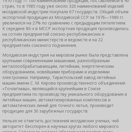
1970 году — 100 наименовании продукции, поставляемой в 40
стран, то в 1985 году уже около 320 наименований изделий
молдавской индустрии покупали 67 государств. Общий объем
экспортной продукции из Молдавской ССР за 1976—1980 гг.
увеличился на 27% по сравнению с предыдущим пятилетием.
К середине 80-х в МССР экспортная продукция производилась
на сотнях предприятий союзно-республиканских и
республиканских министерств и ведомств и на 22
предприятиях союзного подчинения.
Молдавская индустрия на мировом рынке была представлена
крупными современными машинами, разнообразным
металлообрабатывающим, литейным, энергетическим
оборудованием, новейшими приборами и изделиями
электроники. Например, Тираспольский завод литейных
машин имени С. М. Кирова производственного объединения
«Точлитмаш», являющийся крупнейшим в Союзе
предприятием по производству уникального оборудования и
литейных машин, автоматизированных комплексов и
автоматических линий для точного литья, производит
продукцию для 30 зарубежных государств.
Нельзя не отметить достижения молдавских ученых, чей
авторитет бесспорен в научных кругах любого мирового
уровня. Советская система образования воспитывала