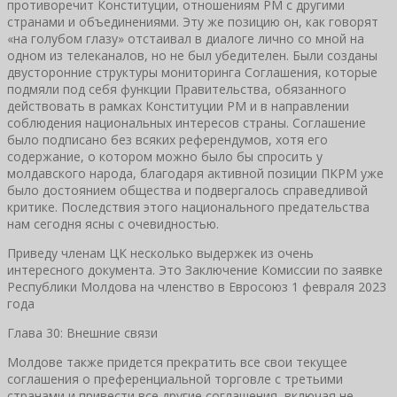
противоречит Конституции, отношениям РМ с другими
странами и объединениями. Эту же позицию он, как говорят
«на голубом глазу» отстаивал в диалоге лично со мной на
одном из телеканалов, но не был убедителен. Были созданы
двусторонние структуры мониторинга Соглашения, которые
подмяли под себя функции Правительства, обязанного
действовать в рамках Конституции РМ и в направлении
соблюдения национальных интересов страны. Соглашение
было подписано без всяких референдумов, хотя его
содержание, о котором можно было бы спросить у
молдавского народа, благодаря активной позиции ПКРМ уже
было достоянием общества и подвергалось справедливой
критике. Последствия этого национального предательства
нам сегодня ясны с очевидностью.
Приведу членам ЦК несколько выдержек из очень
интересного документа. Это Заключение Комиссии по заявке
Республики Молдова на членство в Евросоюз 1 февраля 2023
года
Глава 30: Внешние связи
Молдове также придется прекратить все свои текущее
соглашения о преференциальной торговле с третьими
странами и привести все другие соглашения, включая не