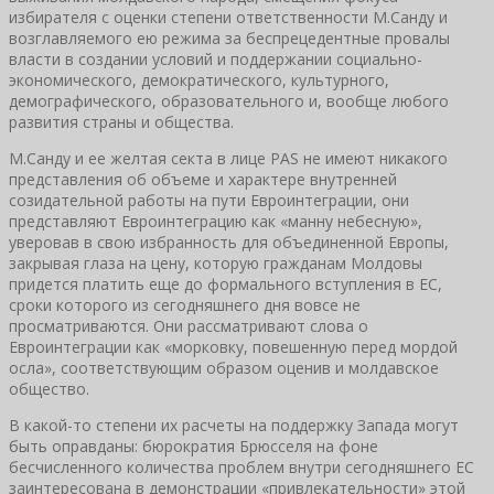
избирателя с оценки степени ответственности М.Санду и
возглавляемого ею режима за беспрецедентные провалы
власти в создании условий и поддержании социально-
экономического, демократического, культурного,
демографического, образовательного и, вообще любого
развития страны и общества.
М.Санду и ее желтая секта в лице PAS не имеют никакого
представления об объеме и характере внутренней
созидательной работы на пути Евроинтеграции, они
представляют Евроинтеграцию как «манну небесную»,
уверовав в свою избранность для объединенной Европы,
закрывая глаза на цену, которую гражданам Молдовы
придется платить еще до формального вступления в ЕС,
сроки которого из сегодняшнего дня вовсе не
просматриваются. Они рассматривают слова о
Евроинтеграции как «морковку, повешенную перед мордой
осла», соответствующим образом оценив и молдавское
общество.
В какой-то степени их расчеты на поддержку Запада могут
быть оправданы: бюрократия Брюсселя на фоне
бесчисленного количества проблем внутри сегодняшнего ЕС
заинтересована в демонстрации «привлекательности» этой