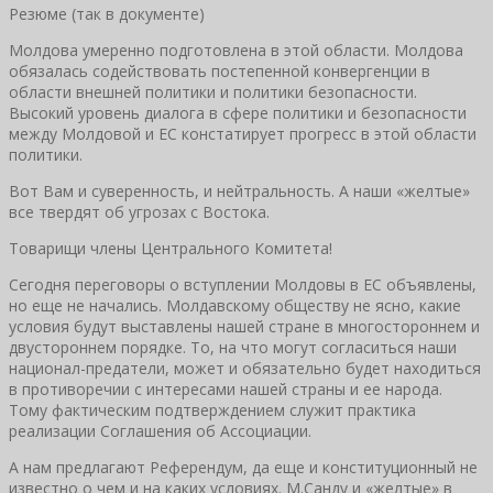
Резюме (так в документе)
Молдова умеренно подготовлена в этой области. Молдова
обязалась содействовать постепенной конвергенции в
области внешней политики и политики безопасности.
Высокий уровень диалога в сфере политики и безопасности
между Молдовой и ЕС констатирует прогресс в этой области
политики.
Вот Вам и суверенность, и нейтральность. А наши «желтые»
все твердят об угрозах с Востока.
Товарищи члены Центрального Комитета!
Сегодня переговоры о вступлении Молдовы в ЕС объявлены,
но еще не начались. Молдавскому обществу не ясно, какие
условия будут выставлены нашей стране в многостороннем и
двустороннем порядке. То, на что могут согласиться наши
национал-предатели, может и обязательно будет находиться
в противоречии с интересами нашей страны и ее народа.
Тому фактическим подтверждением служит практика
реализации Соглашения об Ассоциации.
А нам предлагают Референдум, да еще и конституционный не
известно о чем и на каких условиях. М.Санду и «желтые» в