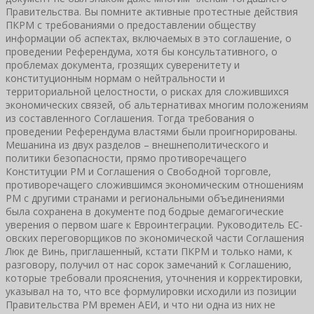
Правительства. Вы помните активные протестные действия
ПКРМ с требованиями о предоставлении обществу
информации об аспектах, включаемых в это соглашение, о
проведении Референдума, хотя бы консультативного, о
проблемах документа, грозящих суверенитету и
конституционным нормам о нейтральности и
территориальной целостности, о рисках для сложившихся
экономических связей, об альтернативах многим положениям
из составленного Соглашения. Тогда требования о
проведении Референдума властями были проигнорированы.
Мешанина из двух разделов – внешнеполитического и
политики безопасности, прямо противоречащего
Конституции РМ и Соглашения о Свободной торговле,
противоречащего сложившимся экономическим отношениям
РМ с другими странами и региональными объединениями
была сохранена в документе под бодрые демагогические
уверения о первом шаге к Евроинтеграции. Руководитель ЕС-
овских переговорщиков по экономической части Соглашения
Люк де Винь, приглашенный, кстати ПКРМ и только нами, к
разговору, получил от нас сорок замечаний к Соглашению,
которые требовали прояснения, уточнения и корректировки,
указывал на то, что все формулировки исходили из позиции
Правительства РМ времен АЕИ, и что ни одна из них не