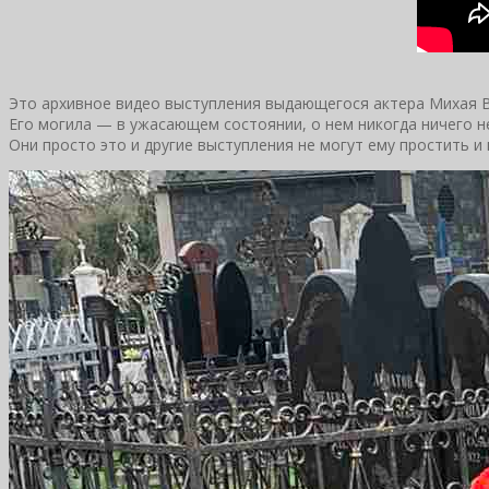
Это архивное видео выступления выдающегося актера Михая В
Его могила — в ужасающем состоянии, о нем никогда ничего не
Они просто это и другие выступления не могут ему простить и