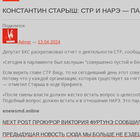
КОНСТАНТИН СТАРЫШ: СТР И НАРЭ — 
Поделится:
Admin
—
13.04.2024
Депутат БКС раскритиковал отчёт о деятельности СТР, сообщ
«Сегодня в парламенте был заслушан “совершенно пустой и б
Если верить главе СТР Вицу, то на сегодняшний день этот сове
потому что у каждой организации, которая существует за счёт
— отметил Старыш в ходе брифинга.
«После смены власти должен жёстко встать вопрос о целесооб
Подобный вопрос должен встать и в отношении НАРЭ. Это пар
enewsmd.online
NEXT POST
ПРОКУРОР ВИКТОРИЯ ФУРТУНЭ СООБЩИЛ
ПРЕДЫДУЩАЯ НОВОСТЬ
СЮДА МЫ БОЛЬШЕ НЕ ЕЗДЕ