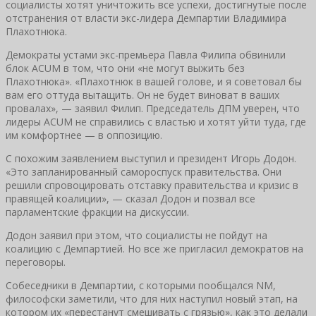
социалисты хотят уничтожить все успехи, достигнутые после
отстранения от власти экс-лидера Демпартии Владимира
Плахотнюка.
Демократы устами экс-премьера Павла Филипа обвинили
блок ACUM в том, что они «не могут выжить без
Плахотнюка». «Плахотнюк в вашей голове, и я советовал бы
вам его оттуда вытащить. Он не будет виноват в ваших
провалах», — заявил Филип. Председатель ДПМ уверен, что
лидеры ACUM не справились с властью и хотят уйти туда, где
им комфортнее — в оппозицию.
С похожим заявлением выступил и президент Игорь Додон.
«Это запланированный самороспуск правительства. Они
решили спровоцировать отставку правительства и кризис в
правящей коалиции», — сказал Додон и позвал все
парламентские фракции на дискуссии.
Додон заявил при этом, что социалисты не пойдут на
коалицию с Демпартией. Но все же пригласил демократов на
переговоры.
Собеседники в Демпартии, с которыми пообщался NM,
философски заметили, что для них наступил новый этап, на
котором их «перестанут смешивать с грязью», как это делали