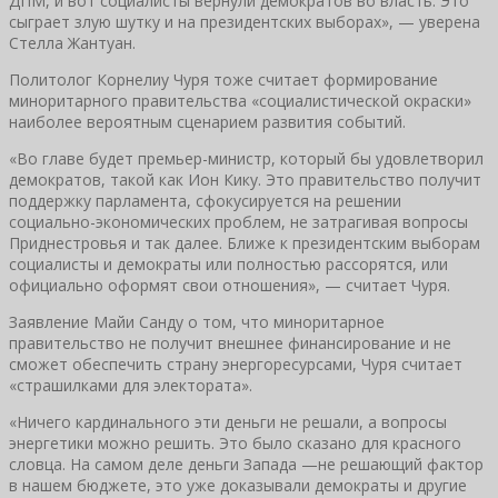
ДПМ, и вот социалисты вернули демократов во власть. Это
сыграет злую шутку и на президентских выборах», — уверена
Стелла Жантуан.
Политолог Корнелиу Чуря тоже считает формирование
миноритарного правительства «социалистической окраски»
наиболее вероятным сценарием развития событий.
«Во главе будет премьер-министр, который бы удовлетворил
демократов, такой как Ион Кику. Это правительство получит
поддержку парламента, сфокусируется на решении
социально-экономических проблем, не затрагивая вопросы
Приднестровья и так далее. Ближе к президентским выборам
социалисты и демократы или полностью рассорятся, или
официально оформят свои отношения», — считает Чуря.
Заявление Майи Санду о том, что миноритарное
правительство не получит внешнее финансирование и не
сможет обеспечить страну энергоресурсами, Чуря считает
«страшилками для электората».
«Ничего кардинального эти деньги не решали, а вопросы
энергетики можно решить. Это было сказано для красного
словца. На самом деле деньги Запада —не решающий фактор
в нашем бюджете, это уже доказывали демократы и другие