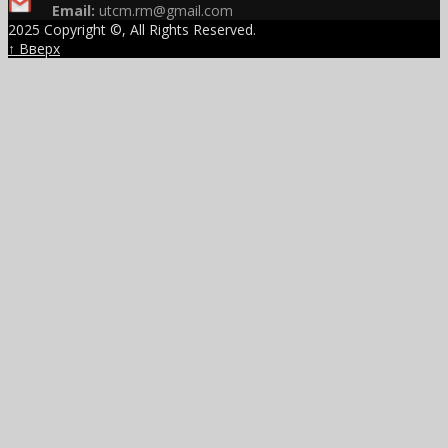
Email:
utcm.rm@gmail.com
2025 Copyright ©, All Rights Reserved.
↑ Вверх