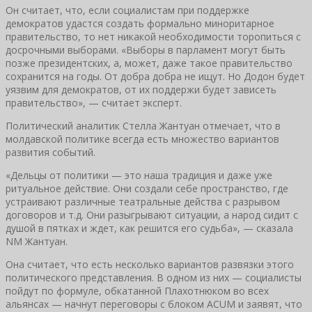
Он считает, что, если социалистам при поддержке
демократов удастся создать формально миноритарное
правительство, то нет никакой необходимости торопиться с
досрочными выборами. «Выборы в парламент могут быть
позже президентских, а, может, даже такое правительство
сохранится на годы. От добра добра не ищут. Но Додон будет
уязвим для демократов, от их поддержи будет зависеть
правительство», — считает эксперт.
Политический аналитик Стелла Жантуан отмечает, что в
молдавской политике всегда есть множество вариантов
развития событий.
«Дельцы от политики — это наша традиция и даже уже
ритуальное действие. Они создали себе пространство, где
устраивают различные театральные действа с разрывом
договоров и т.д. Они разыгрывают ситуации, а народ сидит с
душой в пятках и ждет, как решится его судьба», — сказала
NM Жантуан.
Она считает, что есть несколько вариантов развязки этого
политического представления. В одном из них — социалисты
пойдут по формуле, обкатанной Плахотнюком во всех
альянсах — начнут переговоры с блоком ACUM и заявят, что