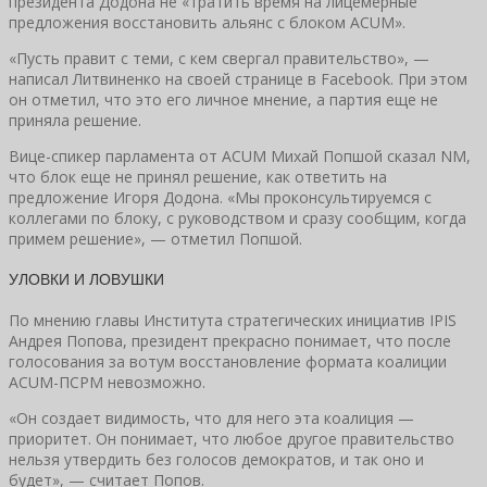
президента Додона не «тратить время на лицемерные
предложения восстановить альянс с блоком ACUM».
«Пусть правит с теми, с кем свергал правительство», —
написал Литвиненко на своей странице в Facebook. При этом
он отметил, что это его личное мнение, а партия еще не
приняла решение.
Вице-спикер парламента от ACUM Михай Попшой сказал NM,
что блок еще не принял решение, как ответить на
предложение Игоря Додона. «Мы проконсультируемся с
коллегами по блоку, с руководством и сразу сообщим, когда
примем решение», — отметил Попшой.
УЛОВКИ И ЛОВУШКИ
По мнению главы Института стратегических инициатив IPIS
Андрея Попова, президент прекрасно понимает, что после
голосования за вотум восстановление формата коалиции
ACUM-ПСРМ невозможно.
«Он создает видимость, что для него эта коалиция —
приоритет. Он понимает, что любое другое правительство
нельзя утвердить без голосов демократов, и так оно и
будет», — считает Попов.