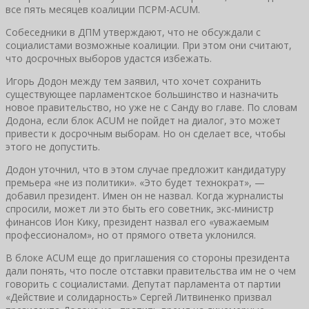
все пять месяцев коалиции ПСРМ-ACUM.
Собеседники в ДПМ утверждают, что не обсуждали с
социалистами возможные коалиции. При этом они считают,
что досрочных выборов удастся избежать.
Игорь Додон между тем заявил, что хочет сохранить
существующее парламентское большинство и назначить
новое правительство, но уже не с Санду во главе. По словам
Додона, если блок ACUM не пойдет на диалог, это может
привести к досрочным выборам. Но он сделает все, чтобы
этого не допустить.
Додон уточнил, что в этом случае предложит кандидатуру
премьера «не из политики». «Это будет технократ», —
добавил президент. Имен он не назвал. Когда журналисты
спросили, может ли это быть его советник, экс-министр
финансов Ион Кику, президент назвал его «уважаемым
профессионалом», но от прямого ответа уклонился.
В блоке ACUM еще до приглашения со стороны президента
дали понять, что после отставки правительства им не о чем
говорить с социалистами. Депутат парламента от партии
«Действие и солидарность» Сергей Литвиненко призвал