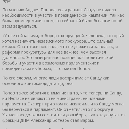
Чуря.
По мнению Андрея Попова, если раньше Санду не видела
необходимости в участии в президентской кампании, так как
была премьер-министром, то сейчас ей было бы логично об
этом задуматься.
«У нее сейчас имидж борца с коррупцией, человека, который
хотел назначить независимого прокурора. Это сильный
имидж. Она также показала, что не держится за власть, и
реформа прокуратуры для нее важнее, чем высокая
должность. Это выигрышная позиция для политической
борьбы и участия в возможных парламентских и
президентских выборах», — отметил Попов.
По его словам, многие люди воспринимают Санду как
основного контркандидата Додона.
Попов также обратил внимание на то, что теперь ни Санду,
ни Нэстасе не являются ни министрами, ни членами
парламента. Эксперт при этом не исключил, что Санду могла
бы вернуться в парламент. Он отметил, что по округу в
Хынчештах должны состояться довыборы, так как депутат от
фракции ДПМ Александр Ботнарь стал мэром.