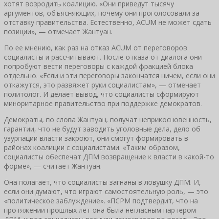
хотят возродить коалицию. «Они приведут тысячу
аргументов, объясняющих, почему они проголосовали за
отставку правительства. Естественно, ACUM не может сдать
позиции», — отмечает Жантуан.
По ее мнению, как раз на отказ ACUM от переговоров
социалисты и рассчитывают. После отказа от диалога они
попробуют вести переговоры с каждой фракцией блока
отдельно. «Если и эти переговоры закончатся ничем, если они
откажутся, это развяжет руки социалистам», — отмечает
политолог. И делает вывод, что социалисты сформируют
миноритарное правительство при поддержке демократов.
Демократы, по слова Жантуан, получат неприкосновенность,
гарантии, что не будут заводить уголовные дела, дело об
узурпации власти закроют, они смогут формировать в
районах коалиции с социалистами. «Таким образом,
социалисты обеспечат ДПМ возвращение к власти в какой-то
форме», — считает Жантуан.
Она полагает, что социалисты загнаны в ловушку ДПМ. И,
если они думают, что играют самостоятельную роль, — это
«политическое заблуждение». «ПСРМ подтвердит, что на
протяжении прошлых лет она была негласным партером