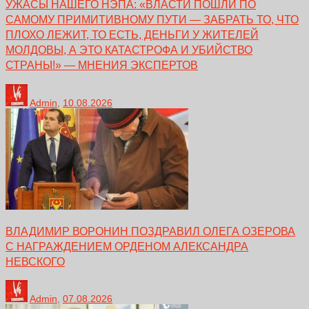
УЖАСЫ НАШЕГО НЭПА: «ВЛАСТИ ПОШЛИ ПО
САМОМУ ПРИМИТИВНОМУ ПУТИ — ЗАБРАТЬ ТО, ЧТО
ПЛОХО ЛЕЖИТ, ТО ЕСТЬ, ДЕНЬГИ У ЖИТЕЛЕЙ
МОЛДОВЫ, А ЭТО КАТАСТРОФА И УБИЙСТВО
СТРАНЫ!» — МНЕНИЯ ЭКСПЕРТОВ
Admin
,
10.08.2026
ВЛАДИМИР ВОРОНИН ПОЗДРАВИЛ ОЛЕГА ОЗЕРОВА
С НАГРАЖДЕНИЕМ ОРДЕНОМ АЛЕКСАНДРА
НЕВСКОГО
Admin
,
07.08.2026