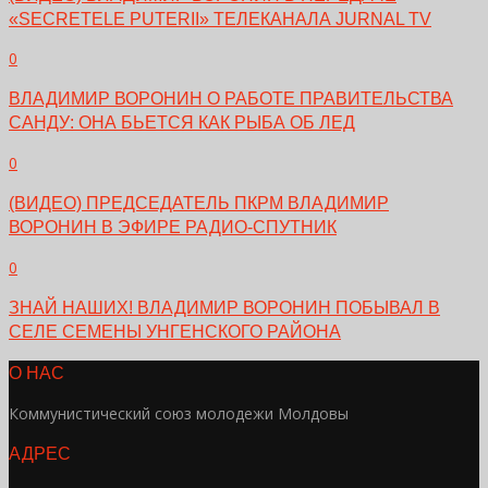
«SECRETELE PUTERII» ТЕЛЕКАНАЛА JURNAL TV
0
ВЛАДИМИР ВОРОНИН О РАБОТЕ ПРАВИТЕЛЬСТВА
САНДУ: ОНА БЬЕТСЯ КАК РЫБА ОБ ЛЕД
0
(ВИДЕО) ПРЕДСЕДАТЕЛЬ ПКРМ ВЛАДИМИР
ВОРОНИН В ЭФИРЕ РАДИО-СПУТНИК
0
ЗНАЙ НАШИХ! ВЛАДИМИР ВОРОНИН ПОБЫВАЛ В
СЕЛЕ СЕМЕНЫ УНГЕНСКОГО РАЙОНА
О НАС
Коммунистический союз молодежи Молдовы
АДРЕС