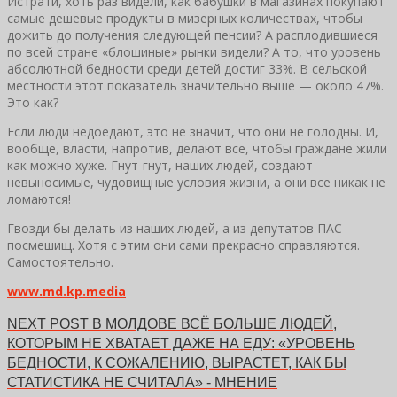
Истрати, хоть раз видели, как бабушки в магазинах покупают
самые дешевые продукты в мизерных количествах, чтобы
дожить до получения следующей пенсии? А расплодившиеся
по всей стране «блошиные» рынки видели? А то, что уровень
абсолютной бедности среди детей достиг 33%. В сельской
местности этот показатель значительно выше — около 47%.
Это как?
Если люди недоедают, это не значит, что они не голодны. И,
вообще, власти, напротив, делают все, чтобы граждане жили
как можно хуже. Гнут-гнут, наших людей, создают
невыносимые, чудовищные условия жизни, а они все никак не
ломаются!
Гвозди бы делать из наших людей, а из депутатов ПАС —
посмешищ. Хотя с этим они сами прекрасно справляются.
Самостоятельно.
www.md.kp.media
NEXT POST
В МОЛДОВЕ ВСЁ БОЛЬШЕ ЛЮДЕЙ,
КОТОРЫМ НЕ ХВАТАЕТ ДАЖЕ НА ЕДУ: «УРОВЕНЬ
БЕДНОСТИ, К СОЖАЛЕНИЮ, ВЫРАСТЕТ, КАК БЫ
СТАТИСТИКА НЕ СЧИТАЛА» - МНЕНИЕ