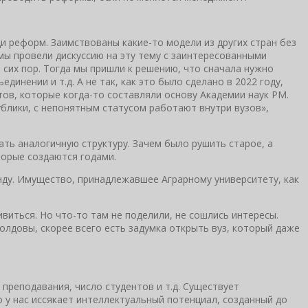
и реформ. Заимствованы какие-то модели из других стран без
мы провели дискуссию на эту тему с заинтересованными
сих пор. Тогда мы пришли к решению, что сначала нужно
нении и т.д. А не так, как это было сделано в 2022 году,
тов, которые когда-то составляли основу Академии наук РМ.
ублики, с непонятным статусом работают внутри вузов»,
ть аналогичную структуру. Зачем было рушить старое, а
торые создаются годами.
енду. Имущество, принадлежавшее Аграрному университету, как
иться. Но что-то там не поделили, не сошлись интересы.
Молдовы, скорее всего есть задумка открыть вуз, который даже
 преподавания, число студентов и т.д. Существует
о у нас иссякает интеллектуальный потенциал, созданный до