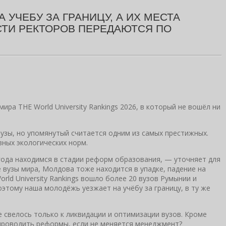
УЧЕБУ ЗА ГРАНИЦУ, А ИХ МЕСТА
СТИ РЕКТОРОВ ПЕРЕДАЮТСЯ ПО
а THE World University Rankings 2026, в который не вошёл ни
узы, но упомянутый считается одним из самых престижных.
зных экологических норм.
 года находимся в стадии реформ образования, — уточняет для
е вузы мира, Молдова тоже находится в упадке, падение на
rld University Rankings вошло более 20 вузов Румынии и
оэтому наша молодёжь уезжает на учёбу за границу, в ту же
 свелось только к ликвидации и оптимизации вузов. Кроме
 проводить реформы, если не меняется менеджмент?