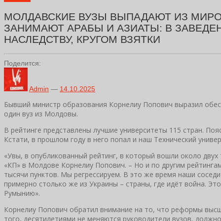
МОЛДАВСКИЕ ВУЗЫ ВЫПАДАЮТ ИЗ МИРОВ
ЗАНИМАЮТ АРАБЫ И АЗИАТЫ: В ЗАВЕД
НАСЛЕДСТВУ, КРУГОМ ВЗЯТКИ
Поделится:
Admin
—
14.10.2025
Бывший министр образования Корнелиу Попович выразил обеспо
один вуз из Молдовы.
В рейтинге представлены лучшие университеты 115 стран. Поя
Кстати, в прошлом году в него попал и наш Технический универ
«Увы, в опубликованный рейтинг, в который вошли около двух
«КП» в Молдове Корнелиу Попович. – Но и по другим рейтингам
тысячи пунктов. Мы регрессируем. В это же время наши соседи
примерно столько же из Украины – страны, где идёт война. Эт
Румынию».
Корнелиу Попович обратил внимание на то, что реформы высш
того, десятилетиями не меняются руководители вузов, должно