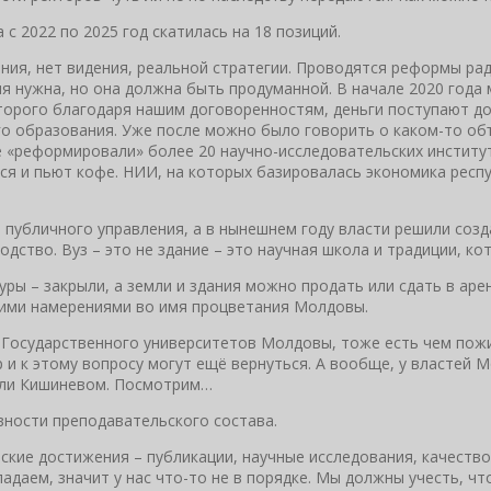
 с 2022 по 2025 год скатилась на 18 позиций.
ия, нет видения, реальной стратегии. Проводятся реформы рад
 нужна, но она должна быть продуманной. В начале 2020 года 
торого благодаря нашим договоренностям, деньги поступают до 
 образования. Уже после можно было говорить о каком-то объеди
же «реформировали» более 20 научно-исследовательских институ
тся и пьют кофе. НИИ, на которых базировалась экономика респ
публичного управления, а в нынешнем году власти решили созда
дство. Вуз – это не здание – это научная школа и традиции, ко
уры – закрыли, а земли и здания можно продать или сдать в ар
агими намерениями во имя процветания Молдовы.
Государственного университетов Молдовы, тоже есть чем пожив
р и к этому вопросу могут ещё вернуться. А вообще, у властей 
 или Кишиневом. Посмотрим…
ивности преподавательского состава.
ские достижения – публикации, научные исследования, качество
падаем, значит у нас что-то не в порядке. Мы должны учесть, чт