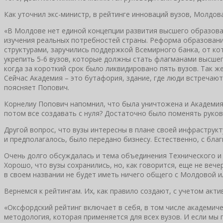
Как уточнил экс-министр, в рейтинге инноваций вузов, Молдова
«В Молдове нет единой концепции развития высшего образован
изучения реальных потребностей страны. Реформа образования
структурами, заручились поддержкой Всемирного банка, от ко
укрепить 5-6 вузов, которые должны стать флагманами высшего
когда за короткий срок было ликвидировано пять вузов. Так 
Сейчас Академия – это бутафория, здание, где люди встречаю
поясняет Попович.
Корнелиу Попович напомнил, что была уничтожена и Академия 
потом все создавать с нуля? Достаточно было поменять руково
Другой вопрос, что вузы интересны в плане своей инфраструкт
и предполагалось, было передано бизнесу. Естественно, с бл
Очень долго обсуждалась и тема объединения Технического и 
Хорошо, что вузы сохранились, но, как говорится, еще не вече
в своем названии не будет иметь ничего общего с Молдовой
Вернемся к рейтингам. Их, как правило создают, с учетом акт
«Оксфордский рейтинг включает в себя, в том числе академиче
методология, которая применяется для всех вузов. И если мы 