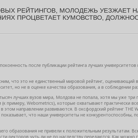
ЫХ РЕЙТИНГОВ, МОЛОДЕЖЬ УЕЗЖАЕТ НА 
ЕНИЯХ ПРОЦВЕТАЕТ КУМОВСТВО, ДОЛЖНО
коенность после публикации рейтинга лучших университетов мир
сним, что это не единственный мировой рейтинг, оценивающий в
ситет, но не в оценке качества образования, а в соблюдении ра
 тысяч лучших вузов мира, Молдова не попала, хотя мы уже три
 (к примеру, Webometrics), которые охватывают практически вс
 в этом направлении развиваются. В оксфордский рейтинг THE Wo
о показывает, что наши университеты не конкурентоспособны, п
его образования не привели к положительным результатам. Все
сти ректоров чуть ли не по наследству передаются. Как можно