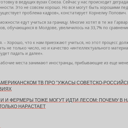
отовку в ведущих вузах Союза. Сейчас у нас происходит деград
ности. Это не совсем хорошо. Но все могут быть хорошими педа
 существует проблема кадров», констатирует Корнелиу Попович.
жности едут учиться за границу. Многие хотят в те же Гарвар
ов, обучающихся в Молдове, увеличилось на 33,7% по сравнению
. – Хорошо, что к нам приезжают учиться, но этот процесс дол
ать не только число, но и качество «интеллектуального матери
удет падать и далее».
 рабочие места занимают иностранцы, прибывающие из еще мене
АМЕРИКАНСКОМ ТВ ПРО "УЖАСЫ СОВЕТСКО-РОССИЙСК
ВИЯХ
 И ФЕРМЕРЫ ТОЖЕ МОГУТ ИДТИ ЛЕСОМ: ПОЧЕМУ В 
ТОЛЬКО НАРАСТАЕТ