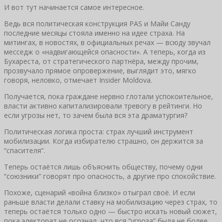
И вот тут начинается самое интересное.
Ведь вся политическая конструкция PAS и Майи Санду
последние месяцы стояла именно на идее страха. На
митингах, в новостях, в официальных речах — всюду звучал
месседж о «надвигающейся опасности». А теперь, когда из
Бухареста, от стратегического партнёра, между прочим,
прозвучало прямое опровержение, выглядит это, мягко
говоря, неловко, отмечает Insider Moldova.
Получается, пока граждане нервно глотали успокоительное,
власти активно капитализировали тревогу в рейтинги. Но
если угрозы нет, то зачем была вся эта драматургия?
Политическая логика проста: страх лучший инструмент
мобилизации. Когда избирателю страшно, он держится за
“спасителя”.
Теперь остаётся лишь объяснить обществу, почему одни
“союзники” говорят про опасность, а другие про спокойствие.
Похоже, сценарий «война близко» отыграл своё. И если
раньше власти делали ставку на мобилизацию через страх, то
теперь остаётся только одно — быстро искать новый сюжет,
пока электорат не осознал, что вся “угроза” была не более