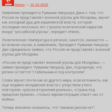
Admin
—
15.10.2025
Заявление президента Румынии Никушора Дана о том, что
Россия не представляет военной угрозы для Молдовы, звучит
как холодный душ для кишинёвской власти, которая
последние несколько лет строила политический нарратив
вокруг “российской угрозы”, передает eNews.
Политическая температура в регионе, кажется, снижается —
во всяком случае, в заявлениях. Президент Румынии Никушор
Дан официально заявил, что Россия не представляет военной
угрозы для Молдовы.
«Россия не представляет военной угрозы для Молдовы», —
заявил президент Румынии Никушор Дан, подчеркнув, что
регион остаётся “стабильным и под контролем”.
Слова звучат почти как из другого мира, если вспомнить, как
ещё недавно молдавские власти с упорством утюга
повторяли: «угроза вторжения реальна», «страна под
прицелом Кремля», «только евроинтеграция спасёт нас от
войны».
Теперь внезапно оказалось, что “никаких рисков нет”.