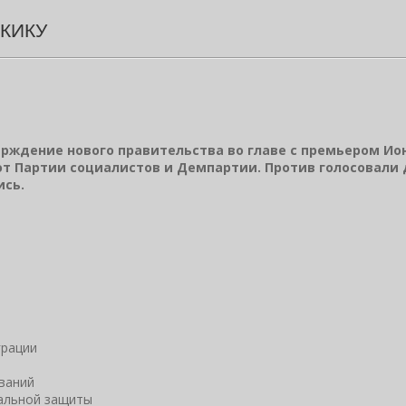
КИКУ
ерждение нового правительства во главе с премьером Ион
от Партии социалистов и Демпартии. Против голосовали
ись.
грации
ований
иальной защиты