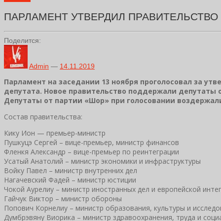
ПАРЛАМЕНТ УТВЕРДИЛ ПРАВИТЕЛЬСТВО 
Поделится:
Admin
—
14.11.2019
Парламент на заседании 13 ноября проголосовал за утв
депутата. Новое правительство поддержали депутаты 
Депутаты от партии «Шор» при голосовании воздержал
Состав правительства:
Кику Ион — премьер-министр
Пушкуцэ Сергей – вице-премьер, министр финансов
Фленкя Александр – вице-премьер по реинтеграции
Усатый Анатолий – министр экономики и инфраструктуры
Войку Павел – министр внутренних дел
Нагачевский Фадей – министр юстиции
Чокой Аурелиу – министр иностранных дел и европейской инте
Гайчук Виктор – министр обороны
Попович Корнелиу – министр образования, культуры и исслед
Думбрэвяну Виорика – министр здравоохранения, труда и соц