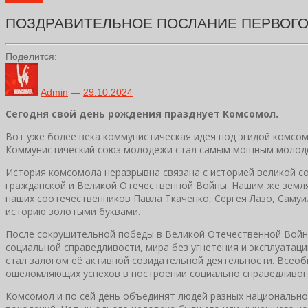
ПОЗДРАВИТЕЛЬНОЕ ПОСЛАНИЕ ПЕРВОГО
Поделится:
Admin
—
29.10.2024
Сегодня свой день рождения празднует Комсомол.
Вот уже более века коммунистическая идея под эгидой комсо
Коммунистический союз молодежи стал самым мощным молодёж
История комсомола неразрывна связана с историей великой с
гражданской и Великой Отечественной Войны. Нашим же земля
наших соотечественников Павла Ткаченко, Сергея Лазо, Самуил
историю золотыми буквами.
После сокрушительной победы в Великой Отечественной Войне
социальной справедливости, мира без угнетения и эксплуатац
стал залогом её активной созидательной деятельности. Всео
ошеломляющих успехов в построении социально справедливого
Комсомол и по сей день объединят людей разных национально