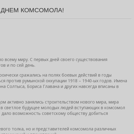
 ДНЕМ КОМСОМОЛА!
о всему миру. С первых дней своего существования
в и по сей день.
роически сражались на полях боевых действий в годы
я против румынской оккупации 1918 – 1940-ых годов. Имена
на Солтыса, Бориса Главана и других навсегда вписаны в
ом активно занялись строительством нового мира, мира
ра в светлое будущее молодых людей вступающих в комсомол
о дало возможность советскому обществу добиться
евого толка, но и представителей комсомола различных