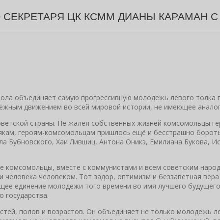
 СЕКРЕТАРЯ ЦК КСММ ДИАНЫ КАРАМАН С
мола объединяет самую прогрессивную молодежь левого толка п
ным движением во всей мировой истории, не имеющее аналого
оветской страны. Не жалея собственных жизней комсомольцы ге
кам, героям-комсомольцам пришлось ещё и бесстрашно боротьс
а Бубновского, Хаи Лившиц, Антона Оникэ, Емилиана Букова, Ио
 комсомольцы, вместе с коммунистами и всем советским народ
ии человека человеком. Тот задор, оптимизм и беззаветная ве
бщее единение молодежи того времени во имя лучшего будущег
 государства.
стей, полов и возрастов. Он объединяет не только молодежь л