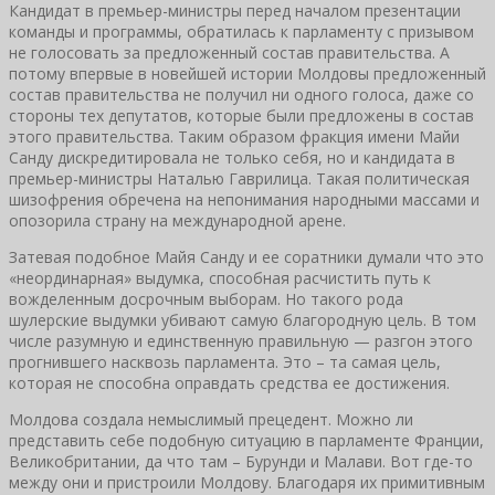
Кандидат в премьер-министры перед началом презентации
команды и программы, обратилась к парламенту с призывом
не голосовать за предложенный состав правительства. А
потому впервые в новейшей истории Молдовы предложенный
состав правительства не получил ни одного голоса, даже со
стороны тех депутатов, которые были предложены в состав
этого правительства. Таким образом фракция имени Майи
Санду дискредитировала не только себя, но и кандидата в
премьер-министры Наталью Гаврилица. Такая политическая
шизофрения обречена на непонимания народными массами и
опозорила страну на международной арене.
Затевая подобное Майя Санду и ее соратники думали что это
«неординарная» выдумка, способная расчистить путь к
вожделенным досрочным выборам. Но такого рода
шулерские выдумки убивают самую благородную цель. В том
числе разумную и единственную правильную — разгон этого
прогнившего насквозь парламента. Это – та самая цель,
которая не способна оправдать средства ее достижения.
Молдова создала немыслимый прецедент. Можно ли
представить себе подобную ситуацию в парламенте Франции,
Великобритании, да что там – Бурунди и Малави. Вот где-то
между они и пристроили Молдову. Благодаря их примитивным