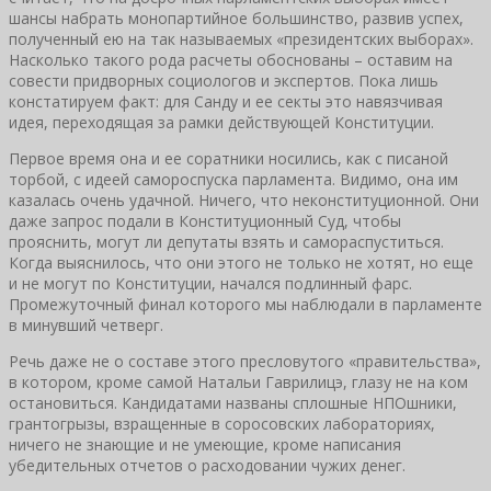
шансы набрать монопартийное большинство, развив успех,
полученный ею на так называемых «президентских выборах».
Насколько такого рода расчеты обоснованы – оставим на
совести придворных социологов и экспертов. Пока лишь
констатируем факт: для Санду и ее секты это навязчивая
идея, переходящая за рамки действующей Конституции.
Первое время она и ее соратники носились, как с писаной
торбой, с идеей самороспуска парламента. Видимо, она им
казалась очень удачной. Ничего, что неконституционной. Они
даже запрос подали в Конституционный Суд, чтобы
прояснить, могут ли депутаты взять и самораспуститься.
Когда выяснилось, что они этого не только не хотят, но еще
и не могут по Конституции, начался подлинный фарс.
Промежуточный финал которого мы наблюдали в парламенте
в минувший четверг.
Речь даже не о составе этого пресловутого «правительства»,
в котором, кроме самой Натальи Гаврилицэ, глазу не на ком
остановиться. Кандидатами названы сплошные НПОшники,
грантогрызы, взращенные в соросовских лабораториях,
ничего не знающие и не умеющие, кроме написания
убедительных отчетов о расходовании чужих денег.