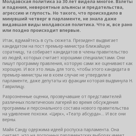
Молдавская политика за 30 лет видела многое. Взлеты
и падения, невероятные альянсы и предательства,
агрессию и глупость. Но такого, что происходило в
минувший четверг в парламенте, не знала даже
видавшая виды молдавская политика. Что ж, все рано
или поздно происходит впервые.
Итак, вдумайтесь в суть сюжета. Президент выдвигает
кандидатом на пост премьер-министра ближайшую
соратницу, та собирает кандидатов в члены правительство
из людей, которых считает хорошими специалистами. Они
пишут программу правления, которую сами же оценивают как
хорошую. И все это лишь для того, чтобы этого кандидата в
премьер-министры ни в коем случае не утвердили в
парламенте, даже депутаты из фракции которая выдвинула Н.
Гаврилицу.
Разрозненные оценки, прозвучавшие от представителей
различных политических лагерей во время обсуждения
программы и персонального состава нового правительства
на удивление похожи. «Цирк», «Театр абсурда»… И все они
верны.
Майя Санду одержима идеей роспуска парламента. Она
считает, что на досрочных парламентских выборах имеет