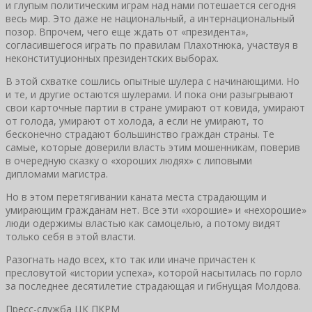
и глупым политическим играм над нами потешается сегодня
весь мир. Это даже не национальный, а интернациональный
позор. Впрочем, чего еще ждать от «президента»,
согласившегося играть по правилам Плахотнюка, участвуя в
неконституционных президентских выборах.
В этой схватке сошлись опытные шулера с начинающими. Но
и те, и другие остаются шулерами. И пока они разыгрывают
свои карточные партии в стране умирают от ковида, умирают
от голода, умирают от холода, а если не умирают, то
бесконечно страдают большинство граждан страны. Те
самые, которые доверили власть этим мошенникам, поверив
в очередную сказку о «хороших людях» с липовыми
дипломами магистра.
Но в этом перетягивании каната места страдающим и
умирающим гражданам нет. Все эти «хорошие» и «нехорошие»
люди одержимы властью как самоцелью, а потому видят
только себя в этой власти.
Разогнать надо всех, кто так или иначе причастен к
пресловутой «истории успеха», которой насытилась по горло
за последнее десятилетие страдающая и гибнущая Молдова.
Пресс-служба ЦК ПКРМ