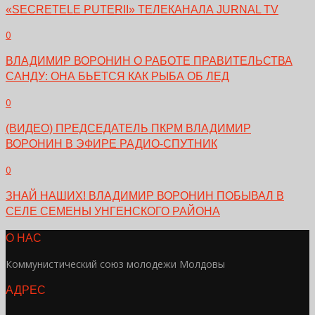
«SECRETELE PUTERII» ТЕЛЕКАНАЛА JURNAL TV
0
ВЛАДИМИР ВОРОНИН О РАБОТЕ ПРАВИТЕЛЬСТВА
САНДУ: ОНА БЬЕТСЯ КАК РЫБА ОБ ЛЕД
0
(ВИДЕО) ПРЕДСЕДАТЕЛЬ ПКРМ ВЛАДИМИР
ВОРОНИН В ЭФИРЕ РАДИО-СПУТНИК
0
ЗНАЙ НАШИХ! ВЛАДИМИР ВОРОНИН ПОБЫВАЛ В
СЕЛЕ СЕМЕНЫ УНГЕНСКОГО РАЙОНА
О НАС
Коммунистический союз молодежи Молдовы
АДРЕС