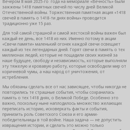
Вечером 8 мая 2025-го года на мемориале «Вечность» были
зажжены 1418 памятных свечей по числу дней Великой
Отечественной войны. Торжественная памятная акция «1418
свечей в память о 1418-ти днях войны» проводится
традиционно уже 15 раз.
Для той самой страшной и самой жестокой войны важен был
каждый ее день, все 1418 из них. Именно потому в акции
«Свечи памяти» маленький огонек каждой свечи освещает
каждый из тех легендарных дней. Горят свечи в память о тех
миллионах людей, которые не пощадили своих жизней за
наше будущее, свободу и независимость, которые выполняли
эту тяжелую и кровавую работу, которые освободили мир от
коричневой чумы, а наш народ от уничтожения, от
истребления.
Мы обязаны сделать все от нас зависящее, чтобы никогда не
повторились те страшные события, чтобы сохранилась
память о тех 1418 днях, о Великой Победе. Особенно это
важно, поскольку ныне наплодилось множество желающих
переписать историю, исковеркать факты и события,
принизить роль Советского Союза и его армии-
победительницы в той войне. Наша задача — не допустить
извращения истории, и сделать это можно только