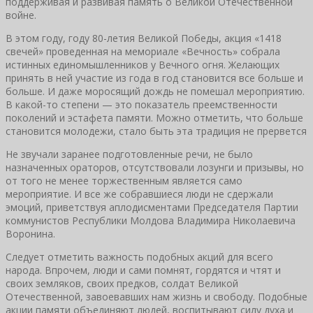
поддерживая и развивая память о Великой Отечественной
войне.
В этом году, году 80-летия Великой Победы, акция «1418
свечей» проведенная на мемориале «Вечность» собрала
истинных единомышленников у Вечного огня. Желающих
принять в ней участие из года в год становится все больше и
больше. И даже моросящий дождь не помешал мероприятию.
В какой-то степени — это показатель преемственности
поколений и эстафета памяти. Можно отметить, что больше
становится молодежи, стало быть эта традиция не прервется
Не звучали заранее подготовленные речи, не было
назначенных ораторов, отсутствовали лозунги и призывы, но
от того не менее торжественным является само
мероприятие. И все же собравшиеся люди не сдержали
эмоций, приветствуя аплодисментами Председателя Партии
коммунистов Республики Молдова Владимира Николаевича
Воронина.
Следует отметить важность подобных акций для всего
народа. Впрочем, люди и сами помнят, гордятся и чтят и
своих земляков, своих предков, солдат Великой
Отечественной, завоевавших нам жизнь и свободу. Подобные
акции памяти объединяют людей, воспитывают силу духа и