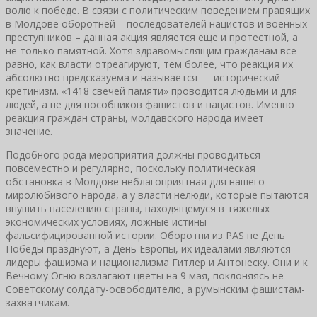
волю к победе. В связи с политическим поведением правящих
в Молдове оборотней – последователей нацистов и военных
преступников – данная акция является еще и протестной, а
не только памятной. Хотя здравомыслящим гражданам все
равно, как власти отреагируют, тем более, что реакция их
абсолютно предсказуема и называется — исторический
кретинизм. «1418 свечей памяти» проводится людьми и для
людей, а не для пособников фашистов и нацистов. Именно
реакция граждан страны, молдавского народа имеет
значение.
Подобного рода мероприятия должны проводиться
повсеместно и регулярно, поскольку политическая
обстановка в Молдове неблагоприятная для нашего
миролюбивого народа, а у власти нелюди, которые пытаются
внушить населению страны, находящемуся в тяжелых
экономических условиях, ложные истины
фальсифицированной истории. Оборотни из PAS не День
Победы празднуют, а День Европы, их идеалами являются
лидеры фашизма и национализма Гитлер и Антонеску. Они и к
Вечному Огню возлагают цветы на 9 мая, поклоняясь не
Советскому солдату-освободителю, а румынским фашистам-
захватчикам.