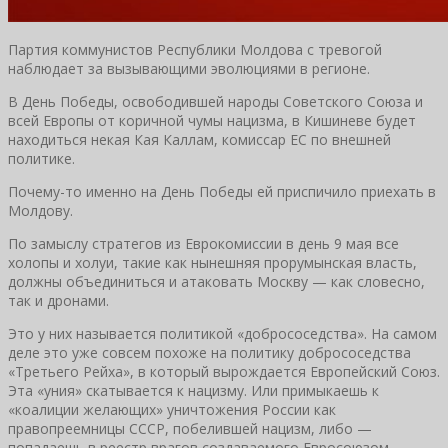
Партия коммунистов Республики Молдова с тревогой
наблюдает за вызывающими эволюциями в регионе.
В День Победы, освободившей народы Советского Союза и
всей Европы от коричной чумы нацизма, в Кишиневе будет
находиться некая Кая Каллам, комиссар ЕС по внешней
политике.
Почему-то именно на День Победы ей приспичило приехать в
Молдову.
По замыслу стратегов из Еврокомиссии в день 9 мая все
холопы и холуи, такие как нынешняя прорумынская власть,
должны объединиться и атаковать Москву — как словесно,
так и дронами.
Это у них называется политикой «добрососедства». На самом
деле это уже совсем похоже на политику добрососедства
«Третьего Рейха», в который вырождается Европейский Союз.
Эта «уния» скатывается к нацизму. Или примыкаешь к
«коалиции желающих» уничтожения России как
правопреемницы СССР, побелившей нацизм, либо —
попадаешь в реестр врагов создаваемого Евросоюзом