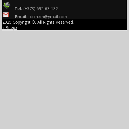
Tel:
(+373) 692-63-182
Email:
utcm.rm@gmail.com
2025 Copyright ©, All Rights Reserved.
↑ Вверх