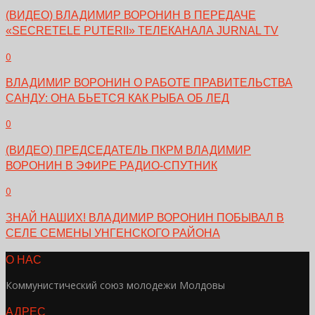
(ВИДЕО) ВЛАДИМИР ВОРОНИН В ПЕРЕДАЧЕ
«SECRETELE PUTERII» ТЕЛЕКАНАЛА JURNAL TV
0
ВЛАДИМИР ВОРОНИН О РАБОТЕ ПРАВИТЕЛЬСТВА
САНДУ: ОНА БЬЕТСЯ КАК РЫБА ОБ ЛЕД
0
(ВИДЕО) ПРЕДСЕДАТЕЛЬ ПКРМ ВЛАДИМИР
ВОРОНИН В ЭФИРЕ РАДИО-СПУТНИК
0
ЗНАЙ НАШИХ! ВЛАДИМИР ВОРОНИН ПОБЫВАЛ В
СЕЛЕ СЕМЕНЫ УНГЕНСКОГО РАЙОНА
О НАС
Коммунистический союз молодежи Молдовы
АДРЕС