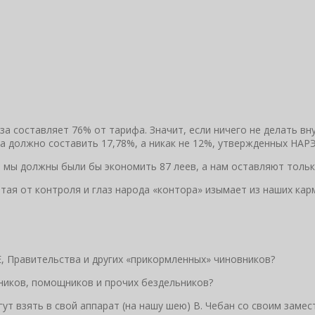
аза составляет 76% от тарифа. Значит, если ничего не делать в
за должно составить 17,78%, а никак не 12%, утвержденных НАРЭ
е мы должны были бы экономить 87 леев, а нам оставляют тольк
ая от контроля и глаз народа «контора» изымает из наших карма
Е, Правительства и других «прикормленных» чиновников?
ников, помощников и прочих бездельников?
гут взять в свой аппарат (на нашу шею) В. Чебан со своим замес