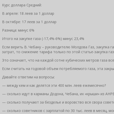
Курс доллара Средний:
В апреле: 18 леев за 1 доллар
В октябре: 17 леев за 1 доллар
Разница: минус 6%
Итого на закупке газа (-17,4%-6%) минус 23,4%
Если верить В. Чебану – руководителю Молдова Газ, закупка г
затрат, то снижение тарифа только по этой статье-закупка га
Это означает, что на каждой сотне кубических метров газа вс
Если считать на годовой объем потребляемого газа, эта закрыт
Давайте ответим на вопросы:
— между кем и как делятся эти 400 млн. леев ежемесячно?
— сколько идут в карманы Додона, Чебана, их «крыши» из АНР
— сколько получают за безделье и воровство вся свора совет
— сколько советников с зарплатой по 30 тыс. леев в месяц, мо